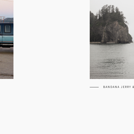
BANDANA JERRY 
next