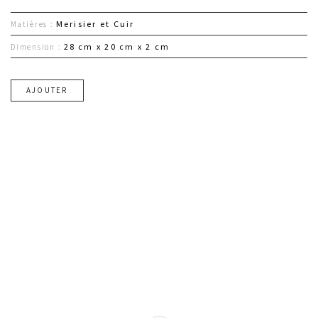
Merisier et Cuir
Matières :
28 cm x 20 cm x 2 cm
Dimension :
AJOUTER