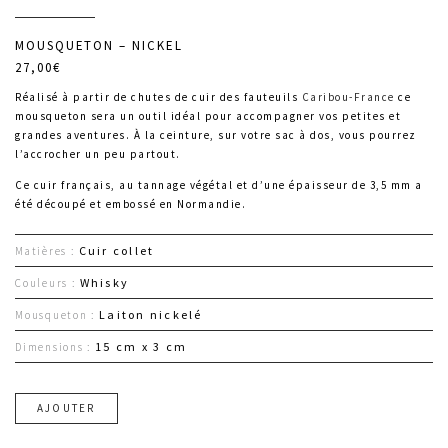
MOUSQUETON – NICKEL
27,00€
Réalisé à partir de chutes de cuir des fauteuils
Caribou-France
ce
mousqueton sera un outil idéal pour accompagner vos petites et
grandes aventures. À la ceinture, sur votre sac à dos, vous pourrez
l’accrocher un peu partout.
Ce cuir français, au tannage végétal et d’une épaisseur de 3,5 mm a
été découpé et embossé en Normandie.
Cuir collet
Matières :
Whisky
Couleurs :
Laiton nickelé
Mousqueton :
15 cm x 3 cm
Dimensions :
AJOUTER